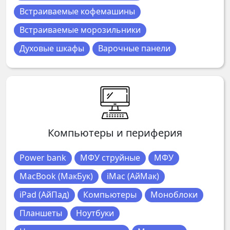
Встраиваемые кофемашины
Встраиваемые морозильники
Духовые шкафы
Варочные панели
Компьютеры и периферия
Power bank
МФУ струйные
МФУ
MacBook (МакБук)
iMac (АйМак)
iPad (АйПад)
Компьютеры
Моноблоки
Планшеты
Ноутбуки