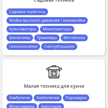
Садовые пылесосы
Мойки высокого давления / минимойки
Культиваторы
Минитракторы
Бензопилы
Триммеры
Мотоблоки
Газонокосилки
Снегоуборщики
Малая техника для кухни
Хлебопечи
Хлебопечки
Пароварки
Мультиварки
Аэрогрили