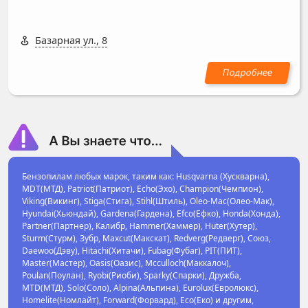
Базарная ул., 8
Бензопилам любых марок, таким как: Husqvarna (Хускварна),
MDT(МТД), Patriot(Патриот), Echo(Эхо), Champion(Чемпион),
Viking(Викинг), Stiga(Стига), Stihl(Штиль), Oleo-Mac(Олео-Мак),
Hyundai(Хьюндай), Gardena(Гардена), Efco(Ефко), Honda(Хонда),
Partner(Партнер), Калибр, Hammer(Хаммер), Huter(Хутер),
Sturm(Стурм), Зубр, Maxcut(Макскат), Redverg(Редверг), Союз,
Daewoo(Дэву), Hitachi(Хитачи), Fubag(Фубаг), PIT(ПИТ),
Master(Мастер), Oasis(Оазис), Mcculloch(Маккалоч),
Poulan(Поулан), Ryobi(Риоби), Sparky(Спарки), Дружба,
MTD(МТД), Solo(Соло), Alpina(Альпина), Eurolux(Евролюкс),
Homelite(Номлайт), Forward(Форвард), Eco(Еко) и другим,