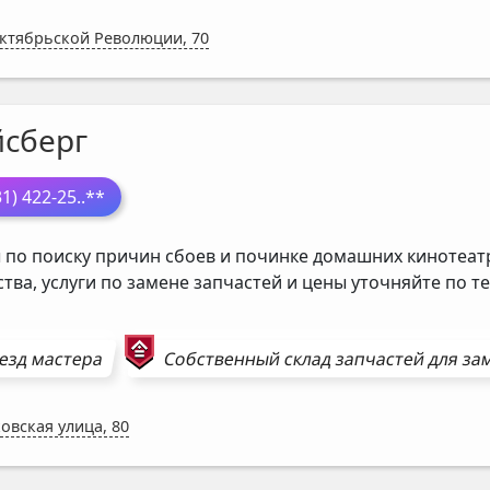
Октябрьской Революции, 70
йсберг
31) 422-25
..**
 по поиску причин сбоев и починке домашних кинотеат
ства, услуги по замене запчастей и цены уточняйте по т
езд мастера
Собственный склад запчастей для з
овская улица, 80