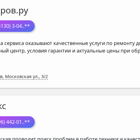
ров.ру
3130) 3-04
..**
а сервиса оказывают качественные услуги по ремонту д
ный центр, условия гарантии и актуальные цены при о
в, Московская ул., 3/2
кс
96) 442-01
..**
ская проводит поиск проблем в работе техники и каче