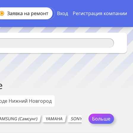
Заявка на
ремонт
Вход
Регистрация компании
е
роде
Нижний Новгород
Больше
AMSUNG (Самсунг)
YAMAHA
SONY (Сони)
ROLSEN
T