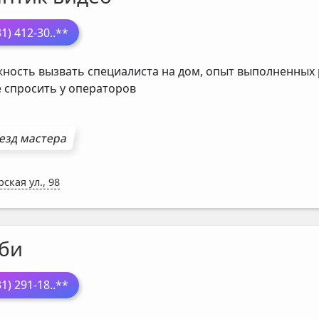
31) 412-30
..**
ность вызвать специалиста на дом, опыт выполненных р
 спросить у операторов
езд мастера
ская ул., 98
би
31) 291-18
..**