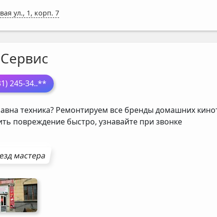
ая ул., 1, корп. 7
-Сервис
31) 245-34
..**
авна техника? Ремонтируем все бренды домашних кинот
ить повреждение быстро, узнавайте при звонке
езд мастера