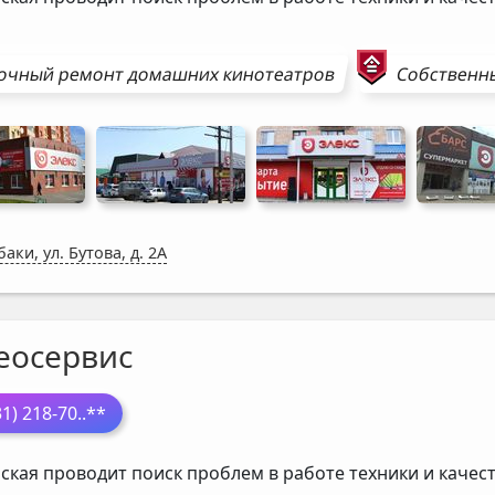
очный ремонт
домашних кинотеатров
Собственны
аки, ул. Бутова, д. 2А
еосервис
31) 218-70
..**
ская проводит поиск проблем в работе техники и каче