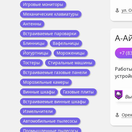
Игровые мониторы
ул. 
Механические клавиатуры
Антенны
Встраиваемые пароварки
А-А
Блинницы
Вафельницы
+7 (8
Йогуртницы
Мороженицы
Тостеры
Стиральные машины
Работы
Встраиваемые газовые панели
устрой
Морозильные камеры
Винные шкафы
Газовые плиты
Вы
Встраиваемые винные шкафы
Измельчители
Орех
Автомобильные пылесосы
Промышленные пылесосы