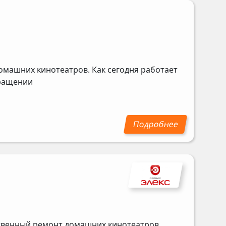
омашних кинотеатров. Как сегодня работает
бращении
ственный ремонт домашних кинотеатров