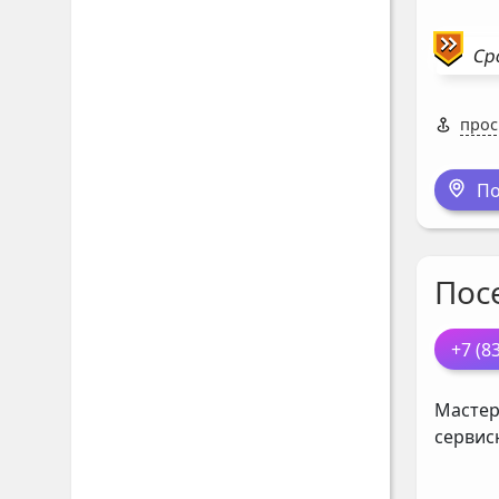
Ср
прос
По
Пос
+7 (8
Мастер
сервис