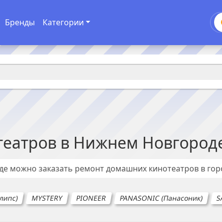
Бренды
Категории
театров
в
Нижнем Новгород
где можно заказать ремонт
домашних кинотеатров
в го
илипс)
MYSTERY
PIONEER
PANASONIC (Панасоник)
S